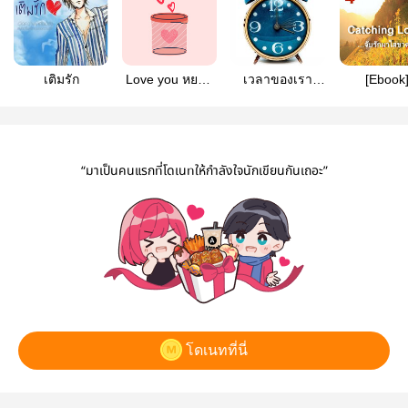
เติมรัก
Love you หยอด
เวลาของเรา
[Ebook
บ่อยๆให้รู้ว่ารัก
(จบ)
Catching L
จับรักมาใส
(Yaoi)
“มาเป็นคนแรกที่โดเนทให้กำลังใจนักเขียนกันเถอะ”
โดเนทที่นี่