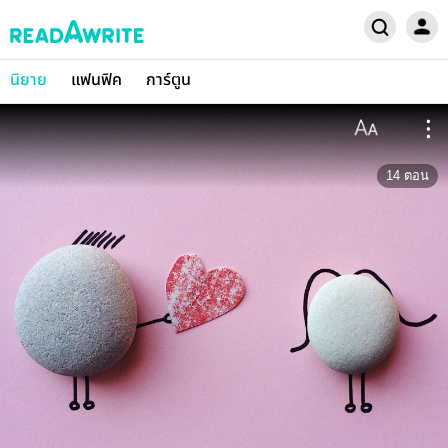
นิยาย
แฟนฟิค
การ์ตูน
14
ตอน