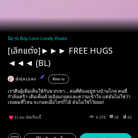
นิยาย Boy Love Lovely Room
[เลิกแต่ง]►►► FREE HUGS
◄◄◄ (ฺBL)
นัก(ละ)เลง
ติดตาม
เราคือผู้เติมเต็มให้กับพวกเขา... คนที่ต้องอยู่ห่างบ้านไกล คนที่
กำลังเศร้า เติมเต็มด้วยอ้อมกอดและความเข้าใจ แต่มันไม่ใช่ว่า
เจอผมที่ไหน จะกอดเมื่อไหร่ก็ได้ มันไม่ใช่โว้ยยย!
11
คน เลิฟเรื่องนี้
6.37K
28
62